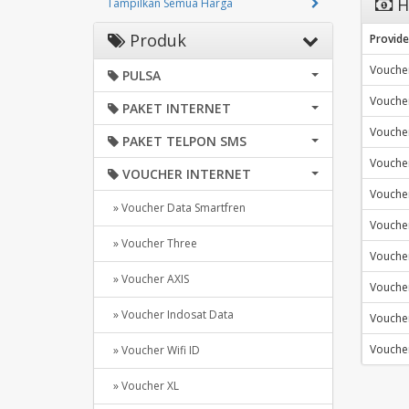
H
Tampilkan Semua Harga
Produk
Provide
Voucher
PULSA
Voucher
PAKET INTERNET
Voucher
PAKET TELPON SMS
Voucher
VOUCHER INTERNET
Voucher
» Voucher Data Smartfren
Voucher
» Voucher Three
Voucher
» Voucher AXIS
Voucher
» Voucher Indosat Data
Voucher
Voucher
» Voucher Wifi ID
» Voucher XL