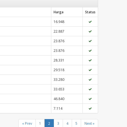
Harga
Status
16.948
22.887
23.876
23.876
28.331
29.518
33.280
33.653
46.840
7.114
« Prev
1
2
3
4
5
Next »