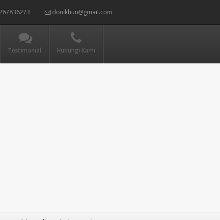
267836273
donikhun@gmail.com
Testimonial
Hubungi Kami