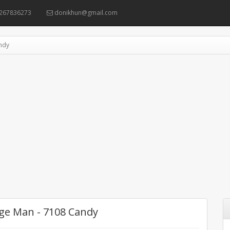
267836273
donikhun@gmail.com
ndy
ge Man - 7108 Candy