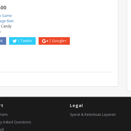
500
p Game
sage Man
 Candy
a
ok
Twitter
Google+
rt
Legal
Kami
Syarat & Ketentuan Layanan
ly Asked Questions
ial