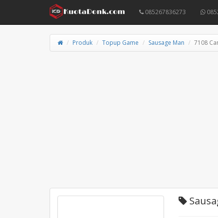
085267836273
085
Produk
Topup Game
Sausage Man
7108 Ca
Sausa