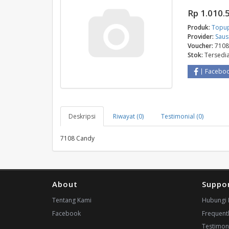
Rp 1.010.
Produk:
Topu
Provider:
Sau
Voucher:
7108
Stok:
Tersedi
Facebo
Deskripsi
Riwayat (0)
Testimonial (0)
7108 Candy
About
Suppo
Tentang Kami
Hubungi 
Facebook
Frequent
Testimon