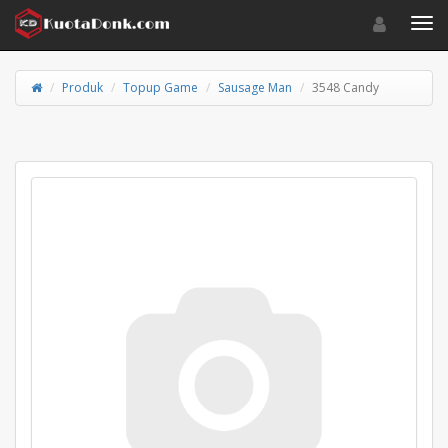
Toggle navigat
Toggl
Produk
Topup Game
Sausage Man
3548 Candy