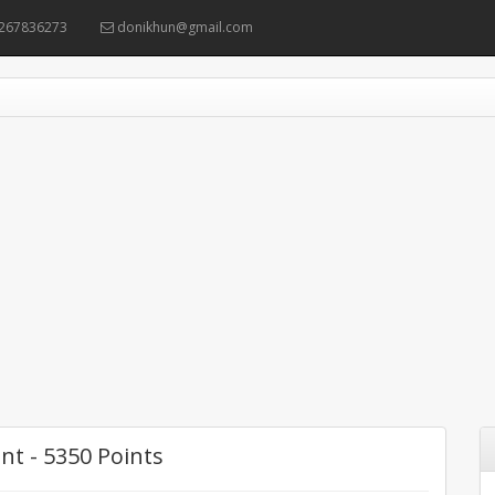
267836273
donikhun@gmail.com
nt - 5350 Points