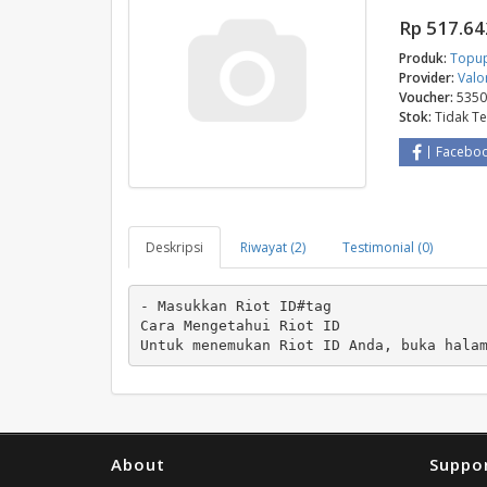
Rp 517.64
Produk:
Topu
Provider:
Valo
Voucher:
5350
Stok:
Tidak T
Facebo
Deskripsi
Riwayat (2)
Testimonial (0)
- Masukkan Riot ID#tag
Cara Mengetahui Riot ID
Untuk menemukan Riot ID Anda, buka hala
About
Suppo