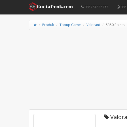
085267836273
085
Produk
Topup Game
Valorant
5350 Points
Valora