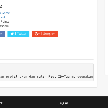
2
p Game
rant
 Points
ersedia
ok
Twitter
Google+
man profil akun dan salin Riot ID+Tag menggunakan tombol
rt
Legal