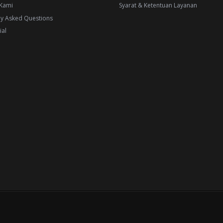
Kami
Syarat & Ketentuan Layanan
ly Asked Questions
ial