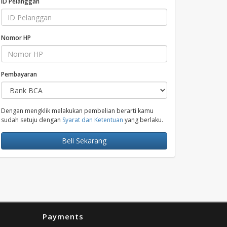
ID Pelanggan
Nomor HP
Pembayaran
Dengan mengklik melakukan pembelian berarti kamu
sudah setuju dengan
Syarat dan Ketentuan
yang berlaku.
Beli Sekarang
 yang tersedia disamping Riot ID. (Contoh: Westbourne#SE
Payments