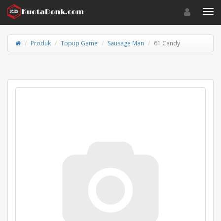
Toggle navigat
Toggl
Produk
Topup Game
Sausage Man
61 Candy