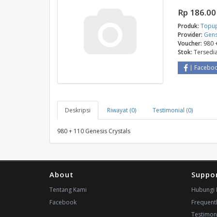
Rp 186.00
Produk:
Topu
Provider:
Gens
Voucher:
980 
Stok:
Tersedi
Facebo
Deskripsi
Riwayat (0)
Testimonial (0)
980 + 110 Genesis Crystals
About
Suppo
Tentang Kami
Hubungi 
Facebook
Frequent
Testimon