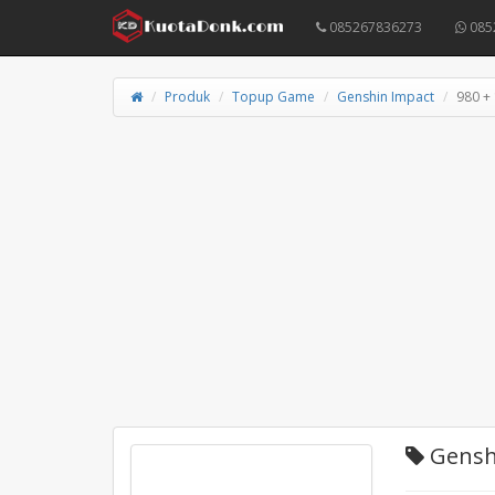
085267836273
085
Produk
Topup Game
Genshin Impact
980 + 
Genshi