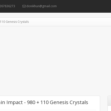
267836273
donikhun@gmail.com
110 Genesis Crystals
n Impact - 980 + 110 Genesis Crystals