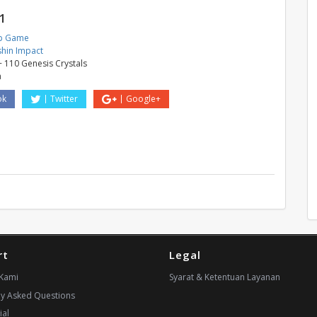
1
p Game
hin Impact
+ 110 Genesis Crystals
a
ok
Twitter
Google+
rt
Legal
Kami
Syarat & Ketentuan Layanan
ly Asked Questions
ial