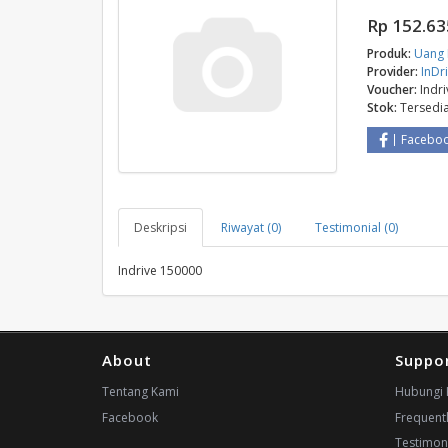
Rp 152.63
Produk:
Uang 
Provider:
InDr
Voucher:
Indr
Stok:
Tersedi
Facebo
Deskripsi
Riwayat (0)
Testimonial (0)
Indrive 150000
About
Suppo
Tentang Kami
Hubungi 
Facebook
Frequent
Testimon