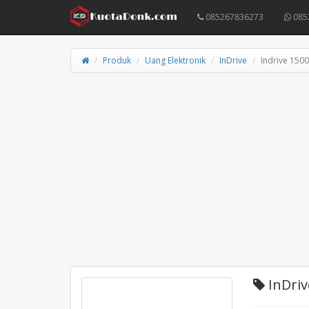
085267836273
085
Produk
Uang Elektronik
InDrive
Indrive 150
InDriv