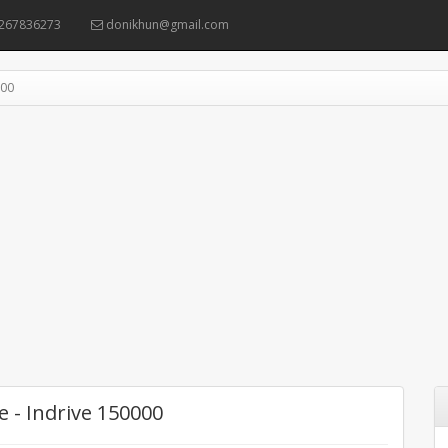
267836273
donikhun@gmail.com
000
e - Indrive 150000