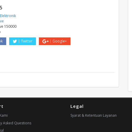
5
Elektronik
ive
ive 150000
a
ok
Twitter
Google+
rt
Legal
Kami
Syarat & Ketentuan Layanan
ly Asked Questions
ial