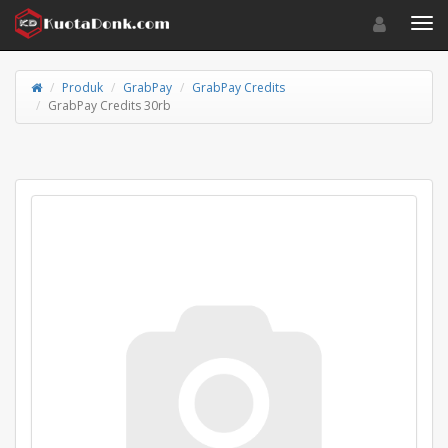
Toggle navigat
Toggl
Produk
GrabPay
GrabPay Credits
GrabPay Credits 30rb