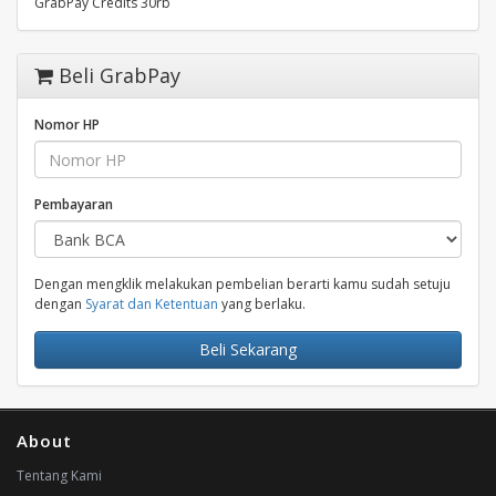
GrabPay Credits 30rb
Beli GrabPay
Nomor HP
Pembayaran
Dengan mengklik melakukan pembelian berarti kamu sudah setuju
dengan
Syarat dan Ketentuan
yang berlaku.
Beli Sekarang
About
Tentang Kami