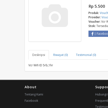
Rp 5.500
Produk:
Vouch
Provider:
Vouc
Voucher:
Vcr W
Stok:
Tersedi
Facebo
Deskripsi
Riwayat (0)
Testimonial (0)
Vcr Wifi ID 5rb,1hr
About
Suppo
Tentang Kami
Hubungi 
Facebook
Frequent
Testimon