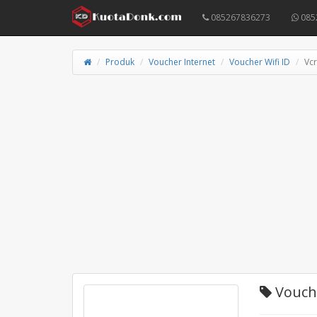
085267836273
085
Produk
Voucher Internet
Voucher Wifi ID
Vcr
Vouche