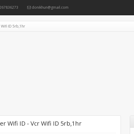
267836273
donikhun@gmail.com
 Wifi ID 5rb,1hr
r Wifi ID - Vcr Wifi ID 5rb,1hr