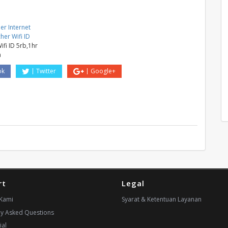
er Internet
her Wifi ID
ifi ID 5rb,1hr
a
ok
Twitter
Google+
rt
Legal
Kami
Syarat & Ketentuan Layanan
ly Asked Questions
ial